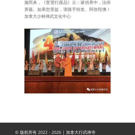
施而来，《普贤行愿品》云：诸供养中，法供
养最。如果您受益，请随手转发。阿弥陀佛！
加拿大少林禅武文化中心
© 版权所有 2022 -
2026 | 加拿大行武禅寺