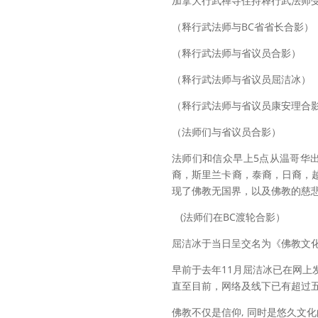
加拿大行武禅寺住持释行武法师
（释行武法师与BC省省长合影）
（释行武法师与省议员合影）
（释行武法师与省议员屈洁冰）
（释行武法师与省议员康安理合
（法师们与省议员合影）
法师们和信众早上5点从温哥华
裔，斯里兰卡裔，泰裔，日裔，
现了佛教无国界，以及佛教的慈悲
(法师们在BC渡轮合影）
屈洁冰于当日呈交名为《佛教文
早前于去年11月屈洁冰已在网上
直至目前，网络及线下
已有超过
佛教不仅是信仰, 同时是悠久文