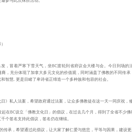
受邀参与此次殊胜活动。
影）
出发，冒着严寒下雪天气，坐BC渡轮到省府议会大楼与会。今日到场的
越裔，充分体现了加拿大多元文化的价值观，同时涵盖了佛教的不同传承
和智慧, 更是目睹了卑诗省正缔造一个多种族和包容的社会。
化日》私人法案，希望政府通过法案，让众多佛教徒在这一天一同庆祝，
发起在BC设立「佛教文化日」的倡议，在过去几个月，得到了全省不少
五千个签名支持此倡议
，签名仍在继续。
化的传承，希望通过此倡议，让大家了解仁爱与慈悲，平等与因果，建设