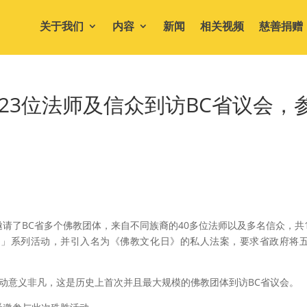
关于我们
内容
新闻
相关视频
慈善捐赠
123位法师及信众到访BC省议会，
邀请了BC省多个
佛教
团体，来自不同族裔的40多位法师以及多名信众，共1
日」系列活动，并
引入名为《佛教文化日》的私人法案
，要求省政府将
活动意义非凡，这是历史上首次并且最大规模的佛教团体到访BC省议会。