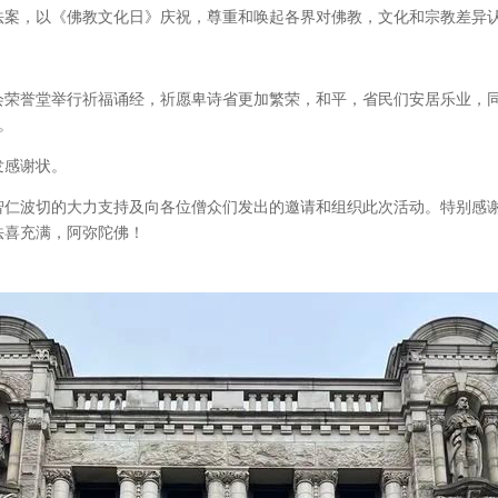
法案，以《佛教文化日》庆祝，尊重和唤起各界对佛教，文化和宗教差异
荣誉堂举行祈福诵经，祈愿卑诗省更加繁荣，和平，省民们安居乐业，同
。
发感谢状。
智仁波切的大力支持及向各位僧众们发出的邀请和组织此次活动。特别感
法喜充满，阿弥陀佛！