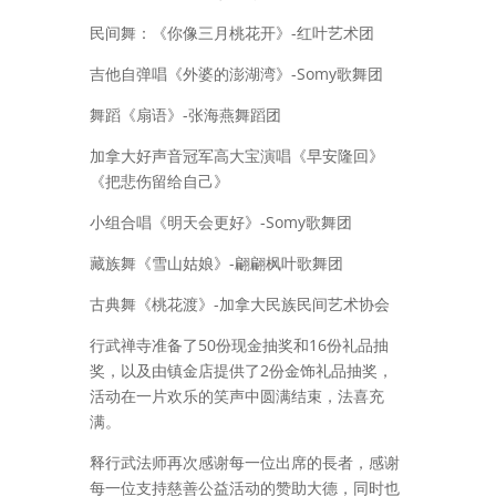
民间舞：《你像三月桃花开》-红叶艺术团
吉他自弹唱《外婆的澎湖湾》-Somy歌舞团
舞蹈《扇语》-张海燕舞蹈团
加拿大好声音冠军高大宝演唱《早安隆回》
《把悲伤留给自己》
小组合唱《明天会更好》-Somy歌舞团
藏族舞《雪山姑娘》-翩翩枫叶歌舞团
古典舞《桃花渡》-加拿大民族民间艺术协会
行武禅寺准备了50份现金抽奖和16份礼品抽
奖，以及由镇金店提供了2份金饰礼品抽奖，
活动在一片欢乐的笑声中圆满结束，法喜充
满。
释行武法师再次感谢每一位出席的長者，感谢
每一位支持慈善公益活动的赞助大德，同时也