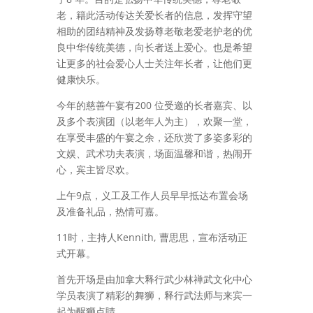
老，籍此活动传达关爱长者的信息，发挥守望
相助的团结精神及发扬尊老敬老爱老护老的优
良中华传统美德，向长者送上爱心。也是希望
让更多的社会爱心人士关注年长者，让他们更
健康快乐。
今年的慈善午宴有200 位受邀的长者嘉宾、以
及多个表演团（以老年人为主），欢聚一堂，
在享受丰盛的午宴之余，还欣赏了多姿多彩的
文娱、武术功夫表演，场面温馨和谐，热闹开
心，宾主皆尽欢。
上午9点，义工及工作人员早早抵达布置会场
及准备礼品，热情可嘉。
11时，主持人Kennith, 曹思思，宣布活动正
式开幕。
首先开场是由加拿大释行武少林禅武文化中心
学员表演了精彩的舞狮，释行武法师与来宾一
起为醒狮点睛。