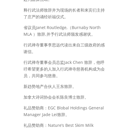
释行武法师致辞并为现场的长者和来宾们主持
了庄严的诵经祈福仪式。
省议员Janet Routledge,（Burnaby North
MLA ）致辞,并予行武法师颁发感谢状。
行武禅寺董事李思远代读出来自三级政府的感
谢信。
行武禅寺董事会员总监Jack Chen 致辞，他呼
吁希望更多的人加入行武禅寺慈善机构成为会
员，共同参与慈善。
新趋势地产合伙人王东致辞。
加拿大诗词协会会长陈良博士致辞。
礼品赞助商：EGC Blobal Holdings General
Manager Jade Lei致辞。
礼品赞助商：Nature’s Best Skim Milk