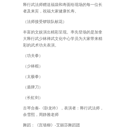
释行武法师赠送福袋和寿面给现场的每一位长
者及来宾，祝福大家健康长寿。
（法师接受锣鼓队献花）
丰富的文娱演出精彩呈现。率先登场的是加拿
大释行武少林禅武文化中心学员为大家带来精
彩的武术功夫表演。
（功夫拳）
（少林棍）
（太极拳）
（盾牌刀）
（长虹剑）
古琴合奏-《卧龙吟》，表演者：释行武法师，
余雪熙，周静雅老师
舞蹈：《宫墙柳》-艾丽莎舞蹈团