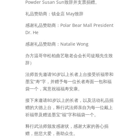
Powder Susan Sun致辞并支票捐赠。
礼品赞助商：镇金店 May致辞
感谢礼品赞助商：Polar Bear Mall President
Dr. He
感谢礼品赞助商：Natalie Wong
办方温哥华松柏曲艺敬老会会长司徒顺先生致
辞）
法师首先邀请90岁以上长者上台接受祈福带和
墨宝“寿”字，并赠予每一位长者寿面一包和福
袋一个，寓意祝福福寿安康。
接下来邀请80岁以上的长者，以及活动礼品捐
赠的大德上台，释行武法师亲自为每一位戴上
祈福带及赠送墨宝“福”字和福袋一个。
释行武法师颁发感谢状，感谢大家的善心捐
赠，慈悲大爱，善助众生。