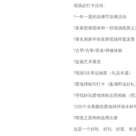
现场必打卡活动：
?一年一度的浴佛节浴佛活动
?多家慈善团体和一些现场慈善义
?著名画家毕恭老师现场挥毫泼墨
?古琴/古筝/茶道/禅修体验
?盆栽艺术展览
?现场3次幸运抽奖（礼品丰盛）
?爱地球标印打卡（集满即送好礼
?寻找好玩爱地球标志照相板（照
?200个水果颜色爱地球环保水杯
?萌宠之星狗狗选秀比赛
这是一个好吃、好玩、好逛、有