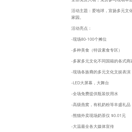
活动主題：爱地球，宣扬多元文
家园。
活动亮点：
-现场80-100个摊位
-多种美食（特设素食专区）
-多家多元文化不同国籍的各式商
-现场各族裔的多元文化文娱表演
-LED大屏幕，大舞台
-全场免费提供瓶装饮用水
-高级燕窝，有机奶粉等丰盛礼品
-熊猫外卖现场奶茶仅 $0.01元
-大温最全各大媒体宣传