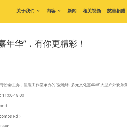
关于我们
内容
新闻
相关视频
慈善捐赠
文化嘉年华”，有你更精彩！
禅寺协会主办，星瞳工作室承办的“愛地球. 多元文化嘉年华”大型户外欢
:00-18:00
mond，
acombs Rd )
运抽奖。