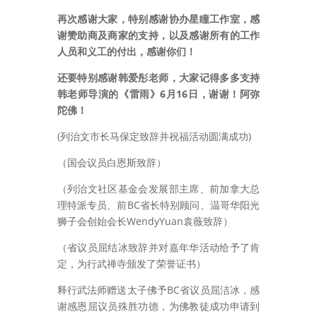
再次感谢大家，特别感谢协办星瞳工作室，感
谢赞助商及商家的支持，以及感谢所有的工作
人员和义工的付出，感谢你们！
还要特别感谢韩爱彤老师，大家记得多多支持
韩老师导演的《雷雨》6月16日，谢谢！阿弥
陀佛！
(列治文市长马保定致辞并祝福活动圆满成功)
（国会议员白恩斯致辞）
（列治文社区基金会发展部主席、前加拿大总
理特派专员、前BC省长特别顾问、温哥华阳光
狮子会创始会长WendyYuan袁薇致辞）
（省议员屈结冰致辞并对嘉年华活动给予了肯
定，为行武禅寺颁发了荣誉证书）
释行武法师赠送太子佛予BC省议员屈洁冰，感
谢感恩屈议员殊胜功德，为佛教徒成功申请到