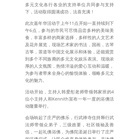
多元文化各行各业的支持单位共同参与支持
下，活动取得圆满成功，法喜充满！
此次嘉年华活动于上午11点开始一直持续到下
午6点，参与的市民可尽情品尝多种的美味美
食，丰富多样的商家选择，多样性的人文艺术
及花卉展览，现场艺术家的书法，国画，古琴
古筝，茶道等中国文化展示和体验，还能观赏
到多个不同族裔的多元文化娱乐表演。现场浓
厚的人文氛围，热情洋溢的爱心互动和温暖，
为参与者带来全身心的愉悦体验，领略多元文
化的魅力。
活动开始，主持人韩爱彤老师带领韩家班的4
位小主持人和Kennith宣布一年一度的浴佛活
动隆重举行。
会场响起了庄严的佛乐，行武禅寺住持释行武
法师带领众弟子，三级政要，社区领袖及善
信，一起礼佛浴佛，为佛陀圣诞日举行了庄严
的浴佛仪式，让民众也亲身体验参与，共沐佛