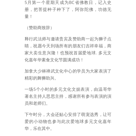
5月第一个星期天成为BC省佛教日，记入史
册，把菩提种子种下了，阿弥陀佛，功德无
量！
（赞助商致辞）
释行武法师与邀请贵宾及赞助商一起为狮子点
睛，祝愿今天到场所有的朋友们吉祥幸福，商
家大卖生意兴隆！也预祝首届爱地球. 多元文
化嘉年华素食文化节圆满成功！
加拿大少林禅武文化中心的学员为大家表演了
精彩的舞狮助兴。
一场5个小时的多元文化文娱表演，由温哥华
著名主持人思思主持，感谢所有参与表演的演
员和老师们。
下午时分，大会还贴心安排了萌宠选秀，让可
爱的小动物也参与此次爱地球多元文化嘉年
华，乐在其中。