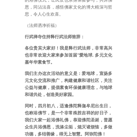
恩，同沾法喜，感悟佛家文化的博大精深与哲
思，令人心生欢喜。
（法师洒净祈福）
行武禅寺住持释行武法师致辞：
各位贵宾大家好！我是释行武法师，非常高兴
也非常欢迎大家来参加首届“愛地球. 多元文化
嘉年华素食节。
我们主办这次活动的意义是：爱地球，宣扬多
元文化交流和推广，构建健康和谐社区，关注
公益与健康，提倡素食环保健康理念，与地球
和谐共处，创造美好家园。
同时，四月初八，适逢佛陀释迦牟尼出生日，
也称浴佛节，是一个非常殊胜吉祥的好日子，
我们大家一起浴佛礼佛，恭迎佛陀圣诞，普愿
众生共浴佛恩，洗涤尘垢，熄灭诸烦恼，多做
功德，多结善缘，得无上智慧。阿弥陀佛！