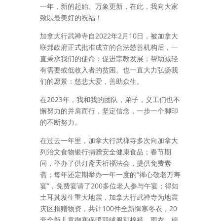
一年，新的起始、万象更新，在此，我向大家
致以最美好的祝福！
加拿大行武禅寺自2022年2月10日，被加拿大
联邦政府正式批准成立的合法慈善机构后，一
直秉承我们的使命：促进宗教发展；帮助减轻
有需要或低收入者的贫困。也一直大力弘扬我
们的愿景：慈悲大爱，善助众生。
在2023年，我和我的团队，弟子，义工们也不
懈努力的并肩而行，坚定信念，一步一个脚印
的不断努力。
在过去一年里，加拿大行武禅寺多次向加拿大
列治文食物银行捐赠安全健康食品；春节期
间，举办了供灯斋天祈福法会，提供免费素
斋；每年还定期举办一年一度的“禅心敬老万寿
宴”，免费宴请了200多位老人参与午宴；得知
土耳其发生重大地震，加拿大行武禅寺为地震
灾区捐赠物资，共计100件全新御寒冬衣，20
套全新儿童御寒保暖羽绒服和棉裤，雨衣，棉