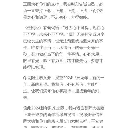
正因为有你们的支持，我会时刻告诫自己，必
须一直秉持正念，正知，正觉，正法，保持敬
畏之心和谦逊，不忘初心，方得始终。
《金刚经》有句偈语：
“过去心不可得，现在心
不可得，未来心不可得。
”我们无法控制或改变
已经发生的事情，也无法预测或推测未来的事
件。
唯专注于当下，珍惜当下的每一分每一
秒，努力做好当下的每一件事情。
心有大愿，
眼里有光，脚下有力量，路才能走远，梦想才
能得以实现。
冬去阳生春又开，展望2024甲辰龙年，新的一
年，新的希望。我相信，心有所信，方能行
远。让我们满怀信心和期待，迎接新年的到
来。
值此2024新年到来之际，我向诸位菩萨大德致
上我最诚挚的新年祈愿与祝福：祝愿众善信菩
萨大德和你们的亲人朋友们六时吉祥，平安健
康，宁静喜悦，和谐富足，智慧慈悲。祝福祖