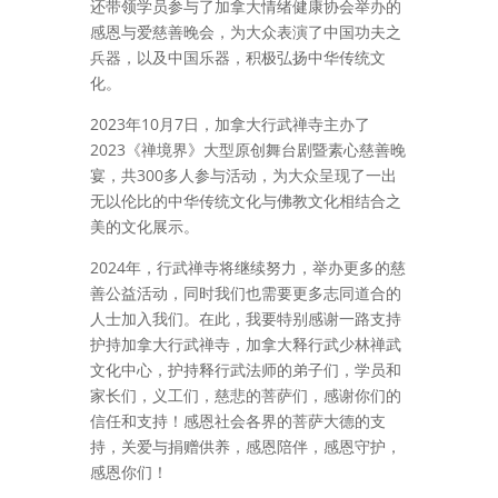
还带领学员参与了加拿大情绪健康协会举办的
感恩与爱慈善晚会，为大众表演了中国功夫之
兵器，以及中国乐器，积极弘扬中华传统文
化。
2023年10月7日，加拿大行武禅寺主办了
2023《禅境界》大型原创舞台剧暨素心慈善晚
宴，共300多人参与活动，为大众呈现了一出
无以伦比的中华传统文化与佛教文化相结合之
美的文化展示。
2024年，行武禅寺将继续努力，举办更多的慈
善公益活动，同时我们也需要更多志同道合的
人士加入我们。在此，我要特别感谢一路支持
护持加拿大行武禅寺，加拿大释行武少林禅武
文化中心，护持释行武法师的弟子们，学员和
家长们，义工们，慈悲的菩萨们，感谢你们的
信任和支持！感恩社会各界的菩萨大德的支
持，关爱与捐赠供养，感恩陪伴，感恩守护，
感恩你们！