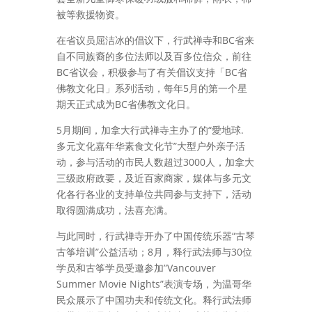
被等救援物资。
在省议员屈洁冰的倡议下，行武禅寺和BC省来
自不同族裔的多位法师以及百多位信众，前往
BC省议会，积极参与了有关倡议支持「BC省
佛教文化日」系列活动，每年5月的第一个星
期天正式成为BC省佛教文化日。
5月期间，加拿大行武禅寺主办了的“愛地球.
多元文化嘉年华素食文化节”大型户外亲子活
动，参与活动的市民人数超过3000人，加拿大
三级政府政要，及近百家商家，媒体与多元文
化各行各业的支持单位共同参与支持下，活动
取得圆满成功，法喜充满。
与此同时，行武禅寺开办了中国传统乐器“古琴
古筝培训”公益活动；8月，释行武法师与30位
学员和古筝学员受邀参加”Vancouver
Summer Movie Nights”表演专场，为温哥华
民众展示了中国功夫和传统文化。释行武法师