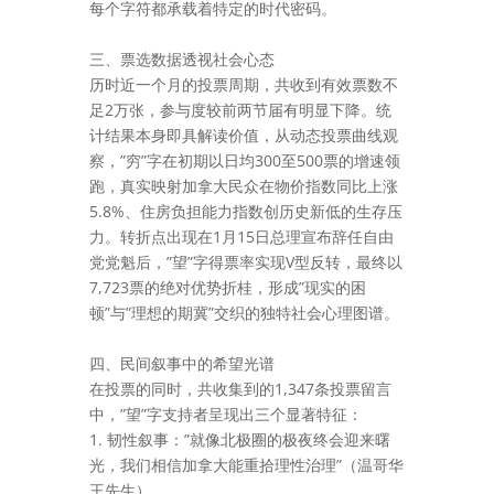
每个字符都承载着特定的时代密码。
三、票选数据透视社会心态
历时近一个月的投票周期，共收到有效票数不
足2万张，参与度较前两节届有明显下降。统
计结果本身即具解读价值，从动态投票曲线观
察，”穷”字在初期以日均300至500票的增速领
跑，真实映射加拿大民众在物价指数同比上涨
5.8%、住房负担能力指数创历史新低的生存压
力。转折点出现在1月15日总理宣布辞任自由
党党魁后，”望”字得票率实现V型反转，最终以
7,723票的绝对优势折桂，形成”现实的困
顿”与”理想的期冀”交织的独特社会心理图谱。
四、民间叙事中的希望光谱
在投票的同时，共收集到的1,347条投票留言
中，”望”字支持者呈现出三个显著特征：
1. 韧性叙事：”就像北极圈的极夜终会迎来曙
光，我们相信加拿大能重拾理性治理”（温哥华
王先生）