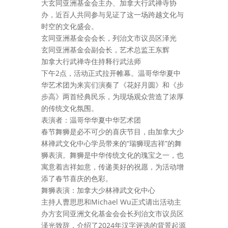
大玄同亚洲基金会主办、加拿大行武禅寺协
办，近百人共同参与见证了这一场跨越文化与
时空的文化盛会。
玄同亚洲基金会会长，列治文市议员区泽光
玄同亚洲基金会副会长，艺术总监王东辉
加拿大行武禅寺住持释行武法师
下午2点，活动正式拉开帷幕。温哥华华夏中
华艺术团为来宾们演奏了《花好月圆》和《步
步高》两首经典民乐，为现场观众营造了浓厚
的传统文化氛围。
表演者：温哥华华夏中华艺术团
春节舞狮是必不可少的喜庆节目，由加拿大少
林禅武文化中心学员带来的“瑞狮现吉祥”的舞
狮表演。舞狮是中华传统文化的瑰宝之一，也
寓意着吉祥如意，传递美好的祝愿，为活动增
添了春节喜庆的色彩。
舞狮表演：加拿大少林禅武文化中心
主持人曹思思和Michael Wu正式请出活动主
办方玄同亚洲文化基金会会长列治文市议员区
泽光致辞，介绍了2024年汉字评选的背景起源