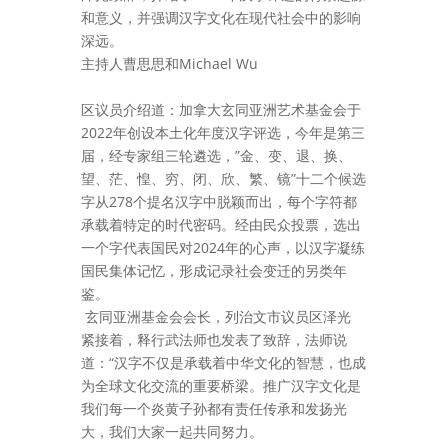
和意义，并强调汉字文化在现代社会中的影响
深远。
主持人曹思思和Michael Wu
区议员介绍道：加拿大玄同亚洲艺术基金会于
2022年创设本土化年度汉字评选，今年是第三
届，经专家组三轮遴选，”金、变、退、换、
望、茫、惶、穷、闭、欣、繁、镜”十二个候选
字从278个提名汉字中脱颖而出，每个字符都
承载着特定的时代密码。经由民众投票，选出
一个字代表国民对2024年的心声，以汉字凝练
国民集体记忆，形成记录社会变迁的另类年
鉴。
玄同亚洲基金会会长，列治文市议员区泽光
紧接着，释行武法师也发表了致辞，法师说
道：“汉字不仅是承载着中华文化的智慧，也成
为全球文化交流的重要桥梁。推广汉字文化是
我们每一个炎黄子孙都有责任传承和发扬光
大，我们大家一起共同努力。