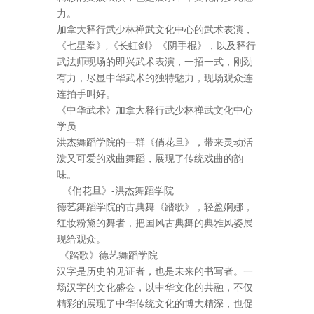
力。
加拿大释行武少林禅武文化中心的武术表演，
《七星拳》,《长虹剑》《阴手棍》，以及释行
武法师现场的即兴武术表演，一招一式，刚劲
有力，尽显中华武术的独特魅力，现场观众连
连拍手叫好。
《中华武术》加拿大释行武少林禅武文化中心
学员
洪杰舞蹈学院的一群《俏花旦》，带来灵动活
泼又可爱的戏曲舞蹈，展现了传统戏曲的韵
味。
《俏花旦》-洪杰舞蹈学院
德艺舞蹈学院的古典舞《踏歌》，轻盈婀娜，
红妆粉黛的舞者，把国风古典舞的典雅风姿展
现给观众。
《踏歌》德艺舞蹈学院
汉字是历史的见证者，也是未来的书写者。一
场汉字的文化盛会，以中华文化的共融，不仅
精彩的展现了中华传统文化的博大精深，也促