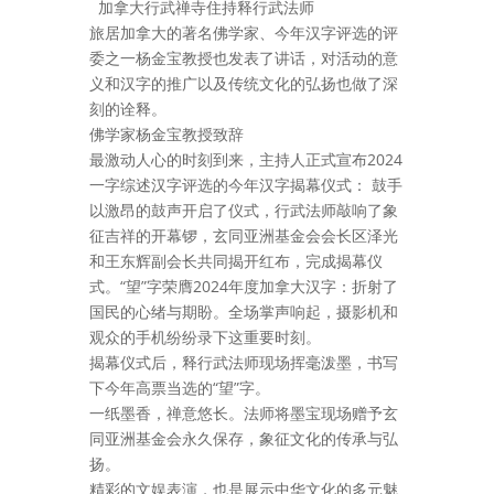
加拿大行武禅寺住持释行武法师
旅居加拿大的著名佛学家、今年汉字评选的评
委之一杨金宝教授也发表了讲话，对活动的意
义和汉字的推广以及传统文化的弘扬也做了深
刻的诠释。
佛学家杨金宝教授致辞
最激动人心的时刻到来，主持人正式宣布2024
一字综述汉字评选的今年汉字揭幕仪式： 鼓手
以激昂的鼓声开启了仪式，行武法师敲响了象
征吉祥的开幕锣，玄同亚洲基金会会长区泽光
和王东辉副会长共同揭开红布，完成揭幕仪
式。
“望”字荣膺2024年度加拿大汉字：折射了
国民的心绪与期盼。
全场掌声响起，摄影机和
观众的手机纷纷录下这重要时刻。
揭幕仪式后，释行武法师现场挥毫泼墨，书写
下今年高票当选的“望”字。
一纸墨香，禅意悠长。法师将墨宝现场赠予玄
同亚洲基金会永久保存，象征文化的传承与弘
扬。
精彩的文娱表演，也是展示中华文化的多元魅