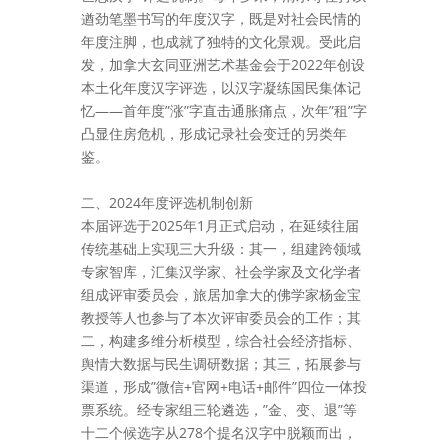
遒劲笔墨书写的年度汉字，既是对社会民情的
年度注脚，也成就了独特的文化景观。受此启
发，加拿大玄同亚洲艺术基金会于2022年创设
本土化年度汉字评选，以汉字凝练国民集体记
忆——首年度”涨”字直击通胀痛点，次年”租”字
凸显住房危机，形成记录社会变迁的另类年
鉴。
二、2024年度评选机制创新
本届评选于2025年1月正式启动，在延续往届
传统基础上实现三大升级：其一，组建跨领域
专家智库，汇集汉学家、社会学家及文化学者
组成评审委员会，旅居加拿大的佛学家杨金宝
教授等人也参与了本次评审委员会的工作；其
二，构建多维分析模型，综合社会经济指标、
舆情大数据与民生调研数据；其三，拓展参与
渠道，形成”微信+官网+电话+邮件”四位一体投
票系统。经专家组三轮遴选，”金、变、退”等
十二个候选字从278个提名汉字中脱颖而出，