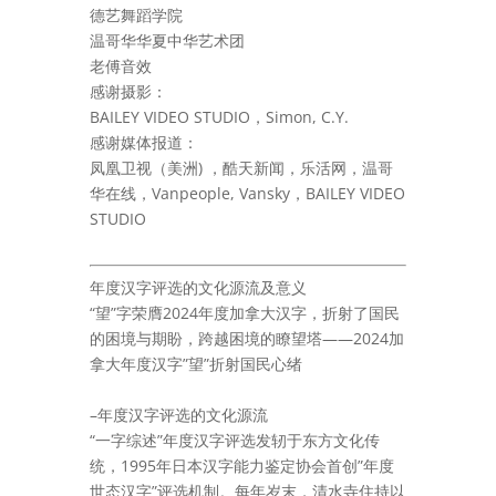
德艺舞蹈学院
温哥华华夏中华艺术团
老傅音效
感谢摄影：
BAILEY VIDEO STUDIO，Simon, C.Y.
感谢媒体报道：
凤凰卫视（美洲) ，酷天新闻，乐活网，温哥
华在线，Vanpeople, Vansky，BAILEY VIDEO
STUDIO
年度汉字评选的文化源流及意义
“望”字荣膺2024年度加拿大汉字，折射了国民
的困境与期盼，跨越困境的瞭望塔——2024加
拿大年度汉字”望”折射国民心绪
–年度汉字评选的文化源流
“一字综述”年度汉字评选发轫于东方文化传
统，1995年日本汉字能力鉴定协会首创”年度
世态汉字”评选机制。每年岁末，清水寺住持以