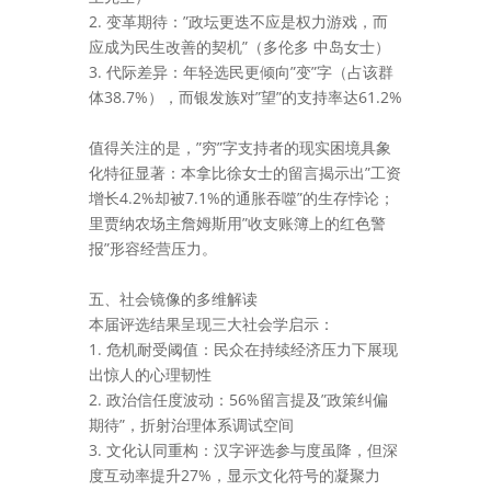
2. 变革期待：”政坛更迭不应是权力游戏，而
应成为民生改善的契机”（多伦多 中岛女士）
3. 代际差异：年轻选民更倾向”变”字（占该群
体38.7%），而银发族对”望”的支持率达61.2%
值得关注的是，”穷”字支持者的现实困境具象
化特征显著：本拿比徐女士的留言揭示出”工资
增长4.2%却被7.1%的通胀吞噬”的生存悖论；
里贾纳农场主詹姆斯用”收支账簿上的红色警
报”形容经营压力。
五、社会镜像的多维解读
本届评选结果呈现三大社会学启示：
1. 危机耐受阈值：民众在持续经济压力下展现
出惊人的心理韧性
2. 政治信任度波动：56%留言提及”政策纠偏
期待”，折射治理体系调试空间
3. 文化认同重构：汉字评选参与度虽降，但深
度互动率提升27%，显示文化符号的凝聚力