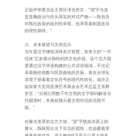
正如评审委员会主席区泽光所言：”‘望’字当选
是首脑政治与街头现实的对话产物——既包含
对既往政策的批判性审视，也孕育着制度改良
的理性期待。”
六、未来展望与文明启示
当年度汉字继续演绎东方智慧，加拿大的”一字
综述”正发展出独特的跨文化价值。这个北方国
度通过汉字评选构建的公共话语场域，不仅记
录着物价指数与民意曲线的共振，更在全球化
语境下探索着文化符号的现代性转化。或许正
如加拿大玄同亚洲艺术基金会艺术总监王东辉
所言：”当我们用数千年文明的文字密码解读当
代困境时，本身就预示着文明对话的无限可
能。”
在极光笼罩的北方大地，”望”字犹如冰原上的
篝火，既映照出当下生活的霜痕，也温暖着穿
越寒冬的信念。这个被998万平方公里土地共