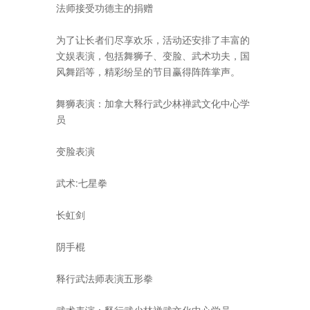
法师接受功德主的捐赠
为了让长者们尽享欢乐，活动还安排了丰富的
文娱表演，包括舞狮子、变脸、武术功夫，国
风舞蹈等，精彩纷呈的节目赢得阵阵掌声。
舞狮表演：加拿大释行武少林禅武文化中心学
员
变脸表演
武术:七星拳
长虹剑
阴手棍
释行武法师表演五形拳