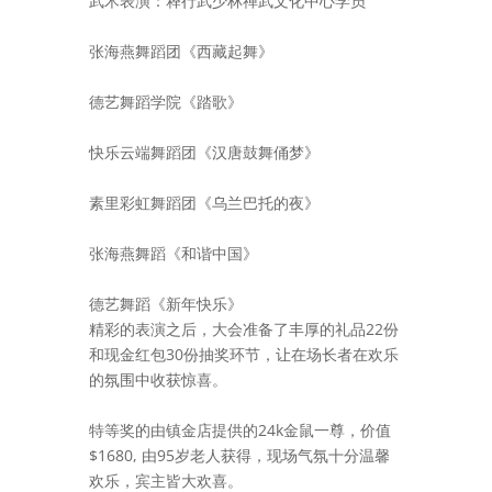
武术表演：释行武少林禅武文化中心学员
张海燕舞蹈团《西藏起舞》
德艺舞蹈学院《踏歌》
快乐云端舞蹈团《汉唐鼓舞俑梦》
素里彩虹舞蹈团《乌兰巴托的夜》
张海燕舞蹈《和谐中国》
德艺舞蹈《新年快乐》
精彩的表演之后，大会准备了丰厚的礼品22份
和现金红包30份
抽奖环节，让在场长者在欢乐
的氛围中收获惊喜。
特等奖的由镇金店提供的24k金鼠一尊，价值
$1680, 由95岁老人获得，现场气氛十分温馨
欢乐，宾主皆大欢喜。