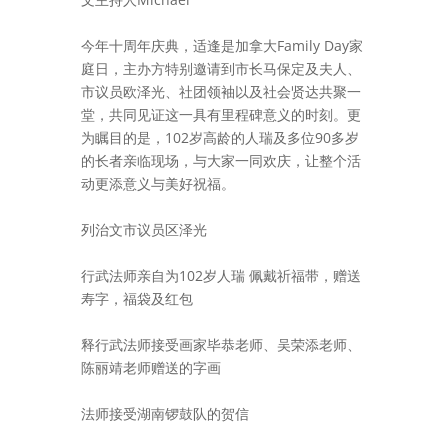
今年十周年庆典，适逢是加拿大Family Day家
庭日，主办方
特别邀请到市长马保定及夫人、
市议员欧泽光、社团领袖以及社会贤达共聚一
堂，共同见证这一具有里程碑意义的时刻。更
为瞩目的是，102岁高龄的人瑞及多位90多岁
的长者亲临现场，与大家一同欢庆，让整个活
动更添意义与美好祝福。
列治文市议员区泽光
行武法师亲自为102岁人瑞 佩戴祈福带，赠送
寿字，福袋及红包
释行武法师接受画家毕恭老师、吴荣添老师、
陈丽靖老师赠送的字画
法师接受湖南锣鼓队的贺信