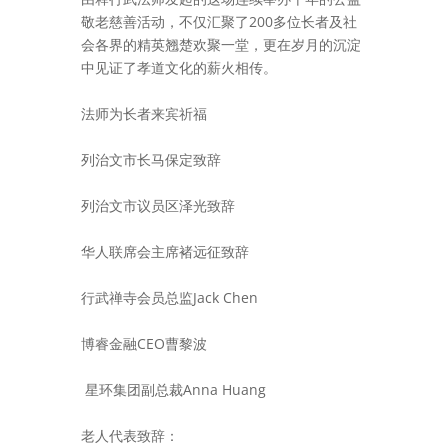
敬老慈善活动，不仅汇聚了200多位长者及
社
会各界的精英翘楚
欢聚一堂，更在岁月的沉淀
中见证了孝道文化的薪火相传。
法师为长者来宾祈福
列治文市长马保定致辞
列治文市议员区泽光致辞
华人联席会主席褚远征致辞
行武禅寺会员总监Jack Chen
博睿金融CEO曹黎波
星环集团副总裁Anna Huang
老人代表致辞：