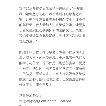
释行武法师接受媒体采访中感慨道：“十年来，
我们始终坚守初心，希望通过禅心敬老万寿
宴，让中华孝道文化在海外得以传承，让更多
的年轻新生代力量加入进来继续传承，让更多
长者感受到社会的关怀和佛法的慈悲。未来，
我们将继续举办此类活动，为社区的和谐发展
贡献力量。”
回顾十年历程，禅心敬老万寿宴不仅成为了加
拿大华人社区的一项传统，更承载着一代代人
的孝心与善念。这不仅是一场慈善宴会，更是
一种文化的延续，敬老尊贤的孝道文化在海外
广传弘扬。展望未来，加拿大行武禅寺将继续
以慈悲之心，践行
敬老之道，让这份温暖持续
传递下去。明年再见！
感谢场地赞助：
幸运海鲜酒楼Continental Seafood