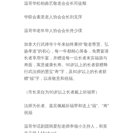
温哥华松柏曲艺敬老会会长司徒顺
华联会素里老人协会会长刘见萍
温哥华老年华人协会会长佟少璞
加拿大行武禅寺十年来始终秉持“敬老尊贤、弘
扬孝道”的初心，每一年都精心筹备，免费宴请
长者享用午宴，并赠送每一位长者来宾福袋与
寿面，寓意健康长寿。90岁以上的长者获赠释
行武法师的墨宝“寿”字，及80岁以上的长者获
赠“福”字，以表敬意和祝福。
（市长亲自为90岁以上长者戴上祈福带）
法师为长者、嘉宾佩戴祈福带和送上“福”、“寿”
祝福
温哥华话剧团韩爱彤老师率领小主持人，和英
文主持人Michael