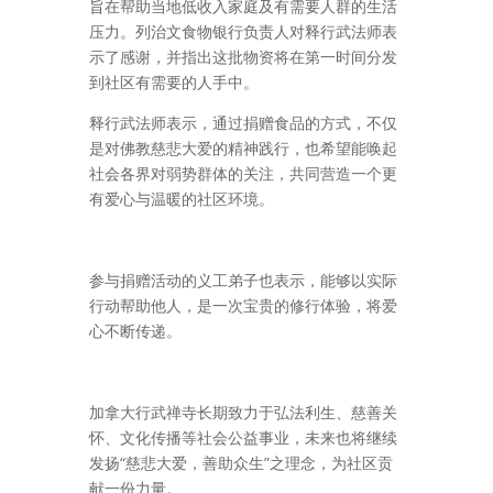
旨在帮助当地低收入家庭及有需要人群的生活
压力。列治文食物银行负责人对释行武法师表
示了感谢，并指出这批物资将在第一时间分发
到社区有需要的人手中。
释行武法师表示，通过捐赠食品的方式，不仅
是对佛教慈悲大爱的精神践行，也希望能唤起
社会各界对弱势群体的关注，共同营造一个更
有爱心与温暖的社区环境。
参与捐赠活动的义工弟子也表示，能够以实际
行动帮助他人，是一次宝贵的修行体验，将爱
心不断传递。
加拿大
行武禅寺长期致力于弘法利生、慈善关
怀、文化传播等社会公益事业，未来也将继续
发扬“慈悲大爱，善助众生”之理念，为社区贡
献一份力量。