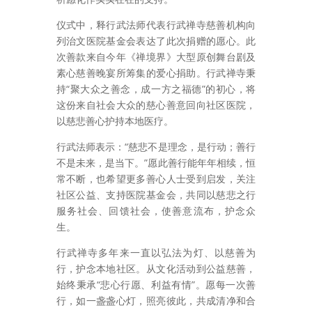
仪式中，释行武法师代表行武禅寺慈善机构向
列治文医院基金会表达了此次捐赠的愿心。此
次善款来自今年《禅境界》大型原创舞台剧及
素心慈善晚宴所筹集的爱心捐助。行武禅寺秉
持“聚大众之善念，成一方之福德”的初心，将
这份来自社会大众的慈心善意回向社区医院，
以慈悲善心护持本地医疗。
行武法师表示：“慈悲不是理念，是行动；善行
不是未来，是当下。”愿此善行能年年相续，恒
常不断，也希望更多善心人士受到启发，关注
社区公益、支持医院基金会，共同以慈悲之行
服务社会、回馈社会，使善意流布，护念众
生。
行武禅寺多年来一直以弘法为灯、以慈善为
行，护念本地社区。从文化活动到公益慈善，
始终秉承“悲心行愿、利益有情”。愿每一次善
行，如一盏盏心灯，照亮彼此，共成清净和合