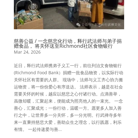
慈善公益 / 一念慈悲化行动，释行武法师与弟子捐
赠食品， 将关怀送至Richmond社区食物银行
Mar 24, 2026
近日，释行武法师携弟子义工一行，前往列治文食物银行
(Richmond Food Bank）捐赠一批食品物资，以实际行动
关怀社区有需要的人群。 现场中，法师与义工齐心协力搬
运物资，将一份份爱心有序送达。 法师表示，越是在社会
需要关怀的时候，越应以慈悲之心付诸行动。点滴善举，
虽微却暖，汇聚起来，便能成为照亮他人的一束光。 一念
善心，汇聚成光；一份行动，温暖一方。愿更多人加入善
行之中，让世界多一分关怀，多一分光明。行武禅寺多年
来一直秉持慈悲大爱，善助众生之理念，以行践愿，利乐
有情。 一起传递爱与善...