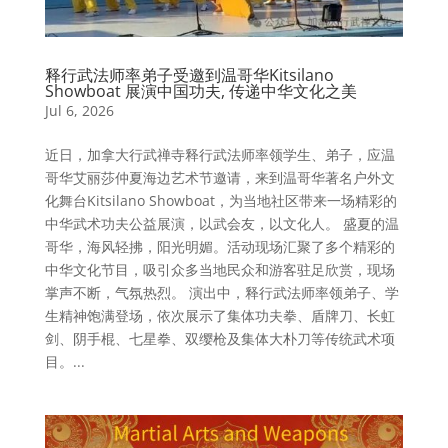
释行武法师率弟子受邀到温哥华Kitsilano
Showboat 展演中国功夫, 传递中华文化之美
Jul 6, 2026
近日，加拿大行武禅寺释行武法师率领学生、弟子，应温
哥华艾丽莎仲夏海边艺术节邀请，来到温哥华著名户外文
化舞台Kitsilano Showboat，为当地社区带来一场精彩的
中华武术功夫公益展演，以武会友，以文化人。 盛夏的温
哥华，海风轻拂，阳光明媚。活动现场汇聚了多个精彩的
中华文化节目，吸引众多当地民众和游客驻足欣赏，现场
掌声不断，气氛热烈。 演出中，释行武法师率领弟子、学
生精神饱满登场，依次展示了集体功夫拳、盾牌刀、长虹
剑、阴手棍、七星拳、双缨枪及集体大朴刀等传统武术项
目。...