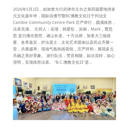
2026年5月2日，由加拿大行武禅寺主办之第四届爱地球多
元文化嘉年华，国际浴佛节暨BC佛教文化日于列治文
Cambie Community Centre Park 庄严举行，圆满殊胜，
法喜充满。 主持人：吴瑾，韩爱彤，吴铜，Mark，曹思
思 是日佛光普照，诸山长老、十方法师，加拿大三级政
要、各界嘉宾，护法居士，文化艺术团体以及民众齐聚一
堂，共襄盛举。现场气氛热闹喜悦，庄严祥和，展现多元
共融之美好景象。 游行队伍，梵音相随，如法流转，如心
澄明，呈现殊胜法喜。 “B.C.佛教文化日”是...