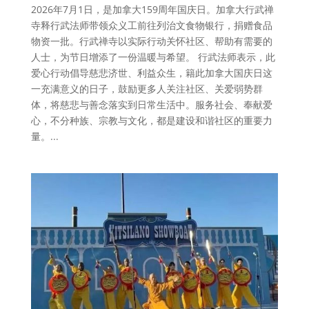
2026年7月1日，是加拿大159周年国庆日。加拿大行武禅
寺释行武法师带领众义工前往列治文食物银行，捐赠食品
物资一批。行武禅寺以实际行动关怀社区、帮助有需要的
人士，为节日增添了一份温暖与希望。 行武法师表示，此
爱心行动倡导慈悲济世、利益众生，籍此加拿大国庆日这
一充满意义的日子，鼓励更多人关注社区、关爱弱势群
体，将慈悲与善念落实到日常生活中。服务社会、奉献爱
心，不分种族、宗教与文化，都是建设和谐社区的重要力
量。...